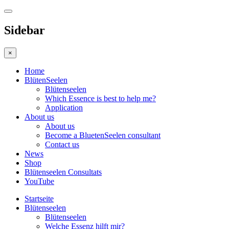
Sidebar
×
Home
BlütenSeelen
Blütenseelen
Which Essence is best to help me?
Application
About us
About us
Become a BluetenSeelen consultant
Contact us
News
Shop
Blütenseelen Consultats
YouTube
Startseite
Blütenseelen
Blütenseelen
Welche Essenz hilft mir?