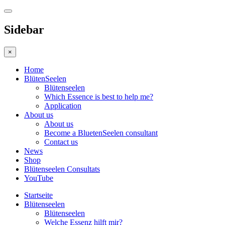
Sidebar
×
Home
BlütenSeelen
Blütenseelen
Which Essence is best to help me?
Application
About us
About us
Become a BluetenSeelen consultant
Contact us
News
Shop
Blütenseelen Consultats
YouTube
Startseite
Blütenseelen
Blütenseelen
Welche Essenz hilft mir?