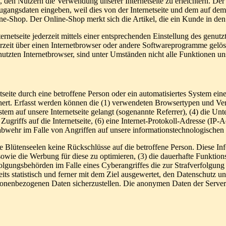
 den Nutzern die Verwendung unserer Internetseite zu erleichtern. Der 
ne Zugangsdaten eingeben, weil dies von der Internetseite und dem au
ne-Shop. Der Online-Shop merkt sich die Artikel, die ein Kunde in den 
rnetseite jederzeit mittels einer entsprechenden Einstellung des genu
erzeit über einen Internetbrowser oder andere Softwareprogramme gelösc
utzten Internetbrowser, sind unter Umständen nicht alle Funktionen uns
netseite durch eine betroffene Person oder ein automatisiertes System 
chert. Erfasst werden können die (1) verwendeten Browsertypen und Ve
ystem auf unsere Internetseite gelangt (sogenannte Referrer), (4) die U
Zugriffs auf die Internetseite, (6) eine Internet-Protokoll-Adresse (IP-
abwehr im Falle von Angriffen auf unsere informationstechnologischen
 Blütenseelen keine Rückschlüsse auf die betroffene Person. Diese Inf
ite sowie die Werbung für diese zu optimieren, (3) die dauerhafte Funkt
rfolgungsbehörden im Falle eines Cyberangriffes die zur Strafverfolgu
its statistisch und ferner mit dem Ziel ausgewertet, den Datenschutz 
ersonenbezogenen Daten sicherzustellen. Die anonymen Daten der Server