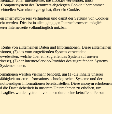
Benutzer einer Internetseite, die Cookies verwendet, muss
f dem Computersystem des Benutzers abgelegten Cookie übernommen
virtuellen Warenkorb gelegt hat, über ein Cookie.
tzten Internetbrowsers verhindern und damit der Setzung von Cookies
ht werden. Dies ist in allen gängigen Internetbrowsern möglich.
erer Internetseite vollumfänglich nutzbar.
eine Reihe von allgemeinen Daten und Informationen. Diese allgemeinen
rsionen, (2) das vom zugreifenden System verwendete
nterwebseiten, welche über ein zugreifendes System auf unserer
Adresse), (7) der Internet-Service-Provider des zugreifenden Systems
 Systeme dienen.
ormationen werden vielmehr benötigt, um (1) die Inhalte unserer
ionsfähigkeit unserer informationstechnologischen Systeme und der
ng notwendigen Informationen bereitzustellen. Diese anonym erhobenen
und die Datensicherheit in unserem Unternehmen zu erhöhen, um
-Logfiles werden getrennt von allen durch eine betroffene Person