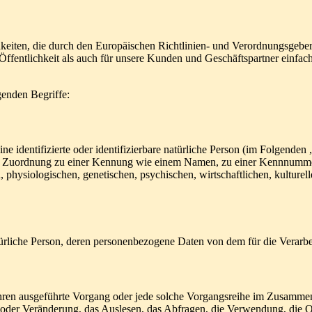
ichkeiten, die durch den Europäischen Richtlinien- und Verordnungsg
ffentlichkeit als auch für unsere Kunden und Geschäftspartner einfach
genden Begriffe:
e identifizierte oder identifizierbare natürliche Person (im Folgenden „
tels Zuordnung zu einer Kennung wie einem Namen, zu einer Kennnumme
siologischen, genetischen, psychischen, wirtschaftlichen, kulturellen o
 natürliche Person, deren personenbezogene Daten von dem für die Verarb
erfahren ausgeführte Vorgang oder jede solche Vorgangsreihe im Zusam
 oder Veränderung, das Auslesen, das Abfragen, die Verwendung, die 