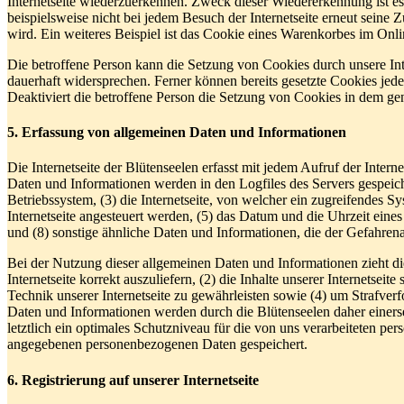
Internetseite wiederzuerkennen. Zweck dieser Wiedererkennung ist es,
beispielsweise nicht bei jedem Besuch der Internetseite erneut sei
wird. Ein weiteres Beispiel ist das Cookie eines Warenkorbes im Onli
Die betroffene Person kann die Setzung von Cookies durch unsere Inte
dauerhaft widersprechen. Ferner können bereits gesetzte Cookies jed
Deaktiviert die betroffene Person die Setzung von Cookies in dem gen
5. Erfassung von allgemeinen Daten und Informationen
Die Internetseite der Blütenseelen erfasst mit jedem Aufruf der Inter
Daten und Informationen werden in den Logfiles des Servers gespei
Betriebssystem, (3) die Internetseite, von welcher ein zugreifendes S
Internetseite angesteuert werden, (5) das Datum und die Uhrzeit eines 
und (8) sonstige ähnliche Daten und Informationen, die der Gefahren
Bei der Nutzung dieser allgemeinen Daten und Informationen zieht die
Internetseite korrekt auszuliefern, (2) die Inhalte unserer Internetse
Technik unserer Internetseite zu gewährleisten sowie (4) um Strafve
Daten und Informationen werden durch die Blütenseelen daher einerse
letztlich ein optimales Schutzniveau für die von uns verarbeiteten p
angegebenen personenbezogenen Daten gespeichert.
6. Registrierung auf unserer Internetseite