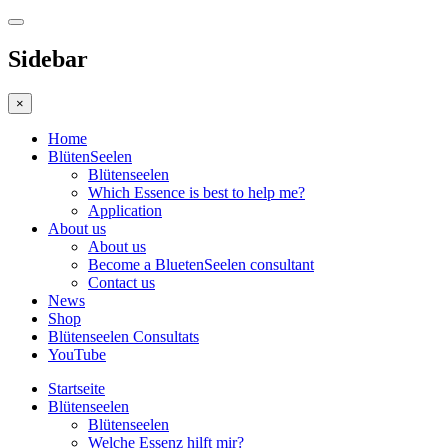
Sidebar
×
Home
BlütenSeelen
Blütenseelen
Which Essence is best to help me?
Application
About us
About us
Become a BluetenSeelen consultant
Contact us
News
Shop
Blütenseelen Consultats
YouTube
Startseite
Blütenseelen
Blütenseelen
Welche Essenz hilft mir?