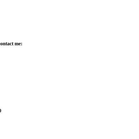
contact me:
0