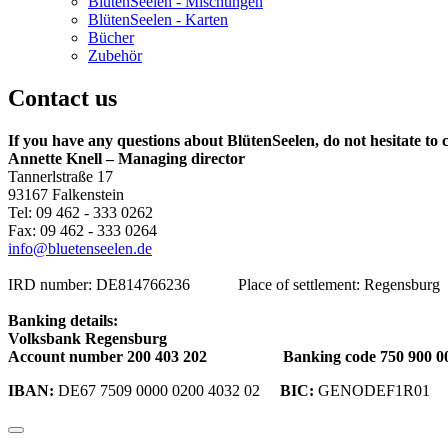
BlütenSeelen - Mischungen
BlütenSeelen - Karten
Bücher
Zubehör
Contact us
If you have any questions about BlütenSeelen, do not hesitate to 
Annette Knell – Managing director
Tannerlstraße 17
93167 Falkenstein
Tel: 09 462 - 333 0262
Fax: 09 462 - 333 0264
info@bluetenseelen.de
IRD number: DE814766236 Place of settlement: Regensburg
Banking details:
Volksbank Regensburg
Account number 200 403 202 Banking code 750 900 0
IBAN:
DE67 7509 0000 0200 4032 02
BIC:
GENODEF1R01