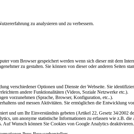
utzererfahrung zu analysieren und zu verbessern.
omputer vom Browser gespeichert werden wenn sich dieser mit dem Inte
enehmer zu gestalten. Sie können von dieser oder anderen Seiten st
ung verschiedener Optionen und Dienste der Webseite. Sie identifizier
rleichtern andere Funktionalitäten (Videos, Soziale Netzwerke etc.).
gen vorzunehmen (Sprache, Browser, Konfiguration, etc..).
rhaltens und messen Aktivitäten. Sie ermöglichen die Entwicklung von
iert und um Ihr Einverständnis gebeten (Artikel 22, Gesetz 34/2002 der
ytics, um anonyme statistische Informationen zu erfassen wie z.B. die
. Auf Wunsch können Sie Cookies von Google Analytics deaktivieren.
ormationen Ihres Browserherstellers.